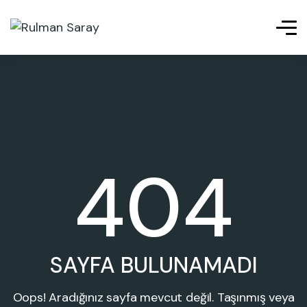
404
SAYFA BULUNAMADI
Oops! Aradığınız sayfa mevcut değil. Taşınmış veya