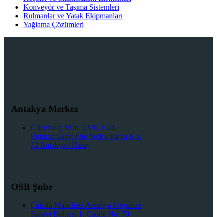
Konveyör ve Taşıma Sistemleri
Rulmanlar ve Yatak Ekipmanları
Yağlama Çözümleri
Antakya Merkez
Güzelburç Mah. 2320. Cad.
Rulman Saray Oto Yedek Parça No:
72 Antakya / Hatay
OSB Şube
Çakallı Mahallesi Antakya Organize
Sanayi Bölgesi 1. Cadde No: 70