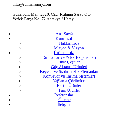
info@rulmansaray.com
Güzelburç Mah. 2320. Cad. Rulman Saray Oto
Yedek Parça No: 72 Antakya / Hatay
Ana Sayfa
Kurumsal
Hakkımızda
Misyon & Vizyon
Ürünlerimiz
Rulmanlar ve Yatak Ekipmanları
Filtre Çeşitleri
Güç Aktarım Ürünleri
Keçeler ve Sızdırmazlık Elemanları
Konveyör ve Taşıma Sistemleri
Yağlama Çözümleri
Ekstra Ürünler
Tüm Ürünler
Referanslar
Ödeme
İletişim